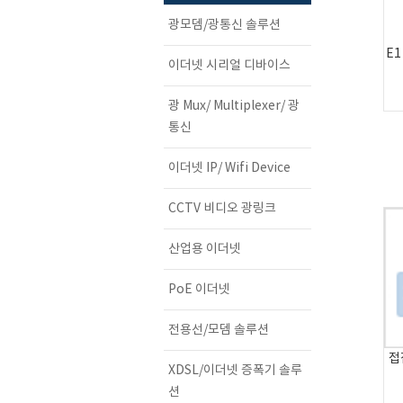
광모뎀/광통신 솔루션
E
이더넷 시리얼 디바이스
광 Mux/ Multiplexer/ 광
통신
이더넷 IP/ Wifi Device
CCTV 비디오 광링크
산업용 이더넷
PoE 이더넷
전용선/모뎀 솔루션
접
XDSL/이더넷 증폭기 솔루
션