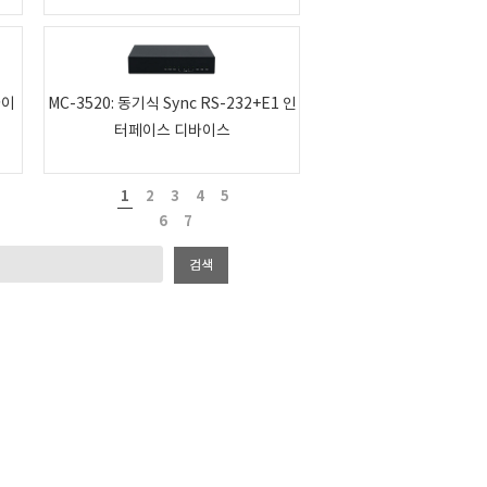
바이
MC-3520: 동기식 Sync RS-232+E1 인
터페이스 디바이스
1
2
3
4
5
6
7